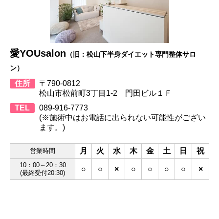
愛YOUsalon
（旧：松山下半身ダイエット専門整体サロ
ン）
住所
〒790-0812
松山市松前町3丁目1-2 門田ビル１Ｆ
TEL
089-916-7773
(※施術中はお電話に出られない可能性がござい
ます。)
月
火
水
木
金
土
日
祝
営業時間
10：00～20：30
○
○
×
○
○
○
○
×
(最終受付20:30)