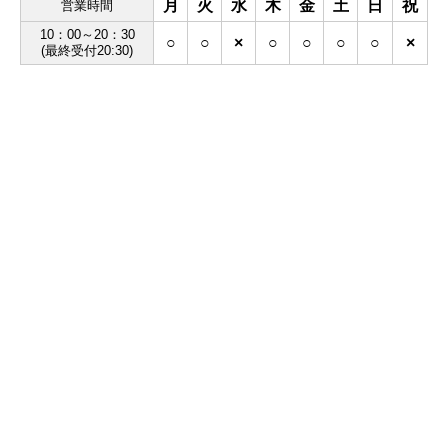
月
火
水
木
金
土
日
祝
営業時間
10：00～20：30
○
○
×
○
○
○
○
×
(最終受付20:30)